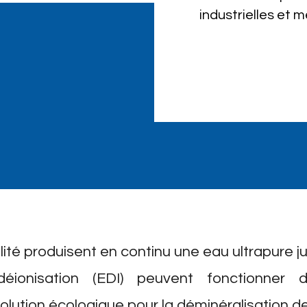
industrielles et 
té produisent en continu une eau ultrapure j
déionisation (EDI) peuvent fonctionner
solution écologique pour la déminéralisation de