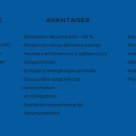
E
AVANTAGES
- Élimination des ions à 90 – 95 %.
- Ea
 CMD.
- Production d’eau de haute pureté.
- Pr
e
- Hautes performances à faibles coûts
- In
 en
d’exploitation.
- Al
- Efficacité énergétique optimale.
- In
- Eau purifiée adaptée à la
- Pr
consommation
et à l’irrigation.
- Systèmes respectueux de
l’environnement.