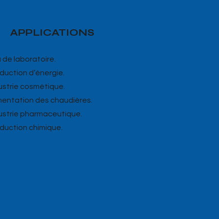
APPLICATIONS
u de laboratoire.
oduction d’énergie.
dustrie cosmétique.
imentation des chaudières.
dustrie pharmaceutique.
oduction chimique.