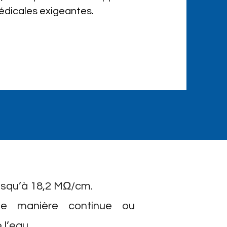
médicales exigeantes.
usqu’à 18,2 MΩ/cm.
 de manière continue ou
 l’eau.