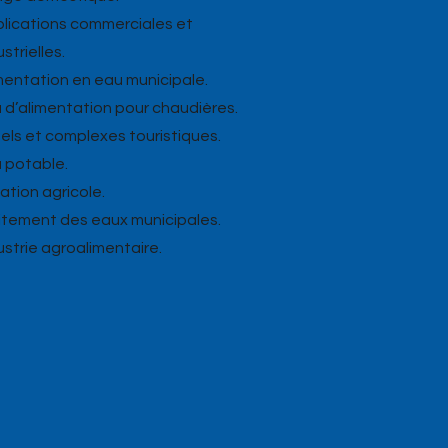
plications commerciales et
strielles.
imentation en eau municipale.
u d’alimentation pour chaudières.
tels et complexes touristiques.
u potable.
igation agricole.
aitement des eaux municipales.
dustrie agroalimentaire.