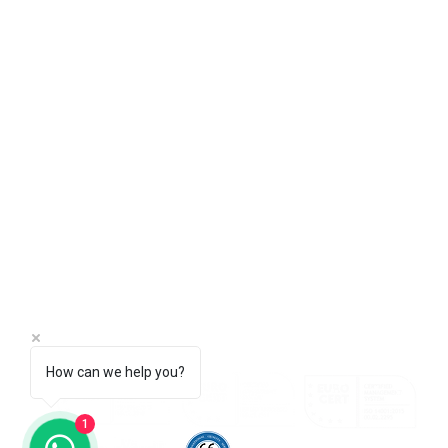
AQUALINE WATER TECHNOLOGY
DUBAI - UAE
AMMAN - JORDAN
ANTALYA - TURKIYE
S
info@aqualine-me.com
l
S
P
How can we help you?
1