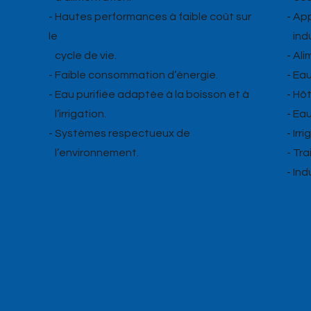
- Hautes performances à faible coût sur
- Ap
le
indu
cycle de vie.
- Al
- Faible consommation d’énergie.
- Ea
- Eau purifiée adaptée à la boisson et à
- Hô
l’irrigation.
- Ea
- Systèmes respectueux de
- Irr
l’environnement.
- Tr
- In