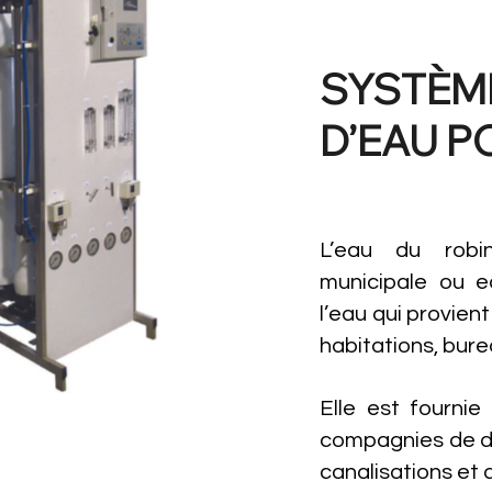
SYSTÈM
D’EAU P
L’eau du robi
municipale ou ea
l’eau qui provien
habitations, bure
Elle est fournie
compagnies de di
canalisations et 