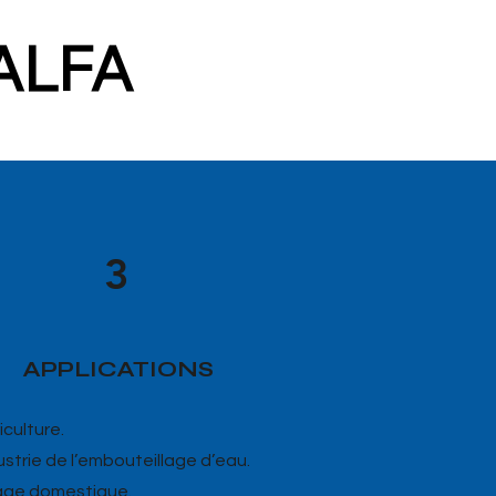
ALFA
3
APPLICATIONS
iculture.
dustrie de l’embouteillage d’eau.
age domestique.