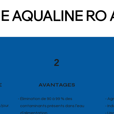
IE AQUALINE RO 
2
E
AVANTAGES
- Élimination de 90 à 99 % des
- Agr
/jour.
contaminants présents dans l’eau
- In
d’alimentation.
- Us