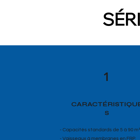
SÉR
1
CARACTÉRISTIQU
S
- Capacités standards de 5 à 90 m³
- Vaisseaux à membranes en FRP.