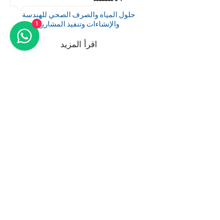
حلول المياه والصرف الصحي للهندسة
والإنشاءات وتنفيذ المشاريع
1
اقرأ المزيد
ناقش متطلبات قطاعك
مع خبرائنا
سواء كنت تخطط لإنشاء مصنع جديد، أو
ترقية نظام قائم، أو تحسين أداء إعادة
الاستخدام والامتثال، يمكن لفريقنا مساعدتك
في تحديد الحل المناسب لصناعتك.
احصل على عرض سعر
تحدث إلى خبير