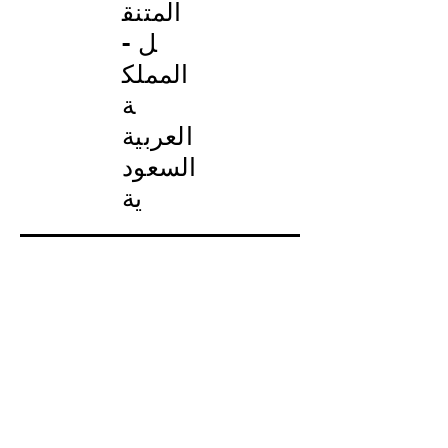
المتنق
ل -
المملك
ة
العربية
السعود
ية
نظرة عامة على المشروع
النوع: المعالجة المسبقة + BWRO
السعة: 2,600 متر مكعب
المملكة العربية السعودية
الموقع: