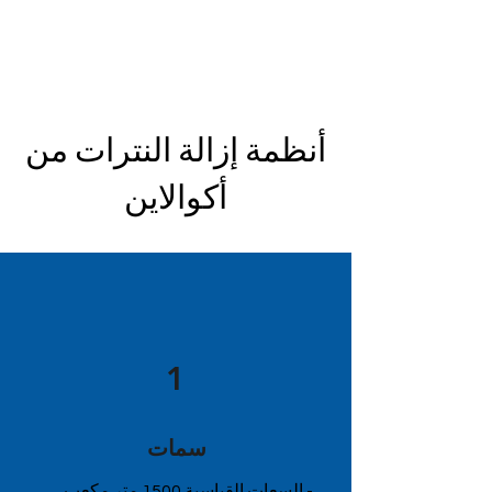
أنظمة إزالة النترات من
أكوالاين
1
سمات
- السعات القياسية 1500 متر مكعب.