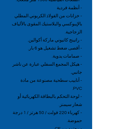
- أنظمة فردية
- خزانات من الفولاذ الكربوني المطلي
بالإيبوكسي والبلاستيك المقوى بالألياف
الزجاجية.
- راتينج كاتيوني ماركة أكوالين.
- أقصى ضغط تشغيل هو 6 بار.
- صمامات يدوية.
- هيكل المجمع السفلي عبارة عن ناشر
جانبي.
- أنابيب سطحية مصنوعة من مادة
PVC.
- لوحة التحكم بالبطاقة الكهربائية أو
شعار سيمنز.
- كهرباء 220 فولت / 50 هرتز / 1 درجة
حموضة.
- معتمد من CE